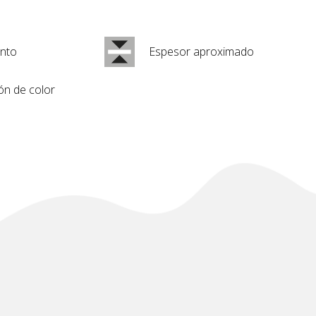
nto
Espesor aproximado
ón de color