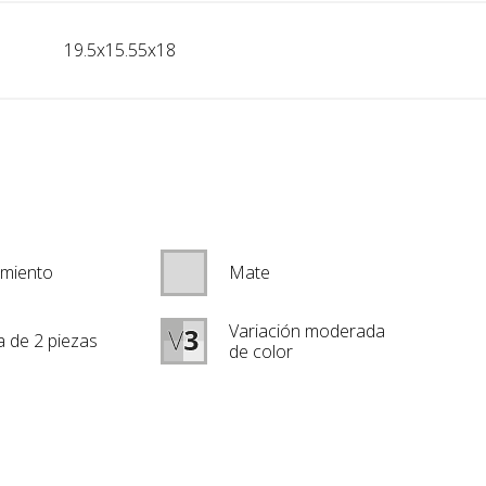
19.5x15.55x18
imiento
Mate
Variación moderada
a de 2 piezas
de color